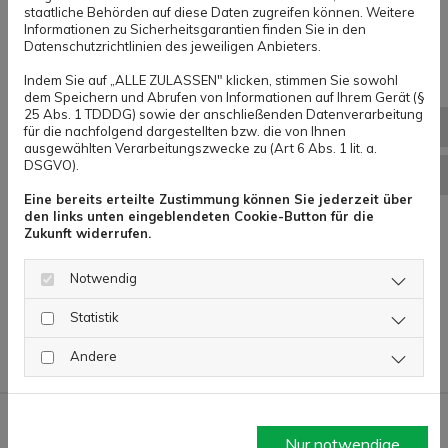
Menschen eine große Herausforderung, den
staatliche Behörden auf diese Daten zugreifen können. Weitere
Winterdienst pünktlich und den
Informationen zu Sicherheitsgarantien finden Sie in den
Datenschutzrichtlinien des jeweiligen Anbieters.
Gesetzesvorgaben entsprechend auszuführen.
Indem Sie auf „ALLE ZULASSEN" klicken, stimmen Sie sowohl
Auch Gewerbeobjekte mit hohen
dem Speichern und Abrufen von Informationen auf Ihrem Gerät (§
25 Abs. 1 TDDDG) sowie der anschließenden Datenverarbeitung
Serviceleistungen sind davon betroffen. Bei
051
für die nachfolgend dargestellten bzw. die von Ihnen
ausgewählten Verarbeitungszwecke zu (Art 6 Abs. 1 lit. a.
Privateigentümern lassen häufig die
DSGVO).
info
Verpflichtungen des Alltags oder
Eine bereits erteilte Zustimmung können Sie jederzeit über
gesundheitliche Einschränkungen die
den links unten eingeblendeten Cookie-Button für die
Zukunft widerrufen.
Übernahme des Winterdienstes gar nicht zu.
Das gleiche gilt für Fußwegreinigungen, die
Notwendig
das ganze Jahr über ausgeführt werden
Statistik
müssen.
Andere
Gerne möchten wir Ihnen
Nur notwendige