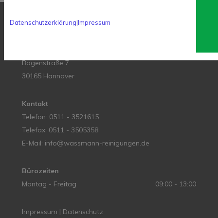
Datenschutzerklärung
|
Impressum
Anschrift
Wassmann-Reinigungen GmbH & Co. KG
Bogenstraße 7
30165 Hannover
Kontakt
Telefon:
0511 - 3521615
Telefax: 0511 - 3505358
E-Mail:
info@wassmann-reinigungen.de
Bürozeiten
Montag - Freitag
09:00 - 13:00
Impressum
|
Datenschutz