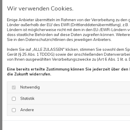
#43866610 / Peter Atkins /
Wir verwenden Cookies.
stock.adobe.com
Einige Anbieter übermitteln im Rahmen von der Verarbeitung zu de
#54367318 / PhotographyByMK /
Länder außerhalb der EU/ des EWR (Drittlanddatenübermittlung), z.B.
Ländern ist möglicherweise nicht mit dem in den EU-/EWR-Ländern ver
stock.adobe.com
dass staatliche Behörden auf diese Daten zugreifen können. Weitere
Sie in den Datenschutzrichtlinien des jeweiligen Anbieters.
#229525918 / photoschmidt /
Indem Sie auf „ALLE ZULASSEN" klicken, stimmen Sie sowohl dem Sp
stock.adobe.com
Gerät (§ 25 Abs. 1 TDDDG) sowie der anschließenden Datenverarbeitu
von Ihnen ausgewählten Verarbeitungszwecke zu (Art 6 Abs. 1 lit. a
#66899751 / mjaud / stock.adobe.com
Eine bereits erteilte Zustimmung können Sie jederzeit über den 
#49989584 / Sebastian Grote /
die Zukunft widerrufen.
stock.adobe.com
Notwendig
Copyright ©
Webseiten erstellen
durch die
Statistik
Schlütersche
Andere